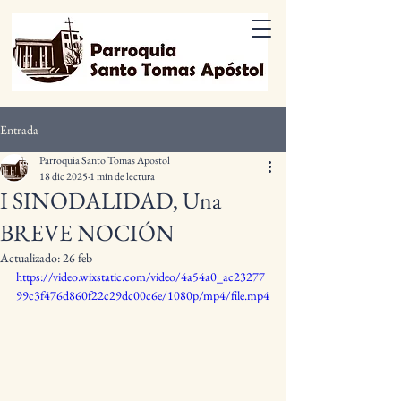
Entrada
Parroquia Santo Tomas Apostol
18 dic 2025
1 min de lectura
I SINODALIDAD, Una
BREVE NOCIÓN
Actualizado:
26 feb
https://video.wixstatic.com/video/4a54a0_ac23277
99c3f476d860f22c29dc00c6e/1080p/mp4/file.mp4